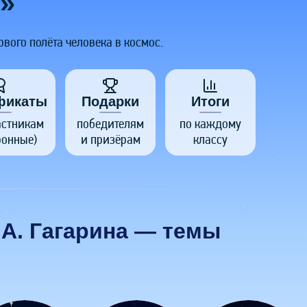
»
ого полёта человека в космос.
фикаты
Подарки
Итоги
астникам
победителям
по каждому
ронные)
и призёрам
классу
А. Гагарина — темы