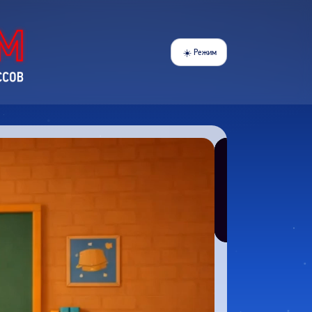
Режим
☀️