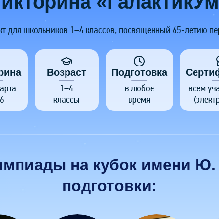
викторина «ГалактикУм
т для школьников 1–4 классов, посвящённый 65‑летию перв
рина
Возраст
Подготовка
Серти
арта
1–4
в любое
всем уч
6
классы
время
(элект
импиады на кубок имени Ю. 
подготовки: